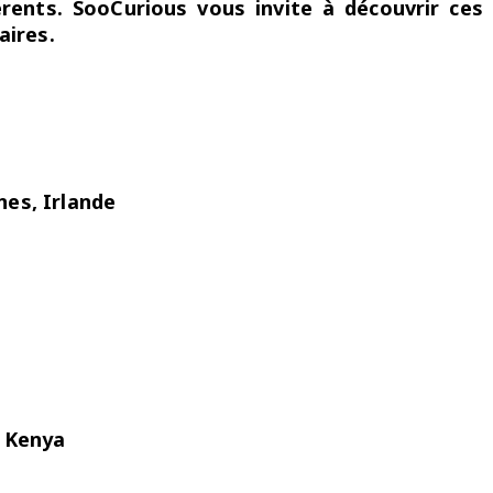
érents. SooCurious vous invite à découvrir ces
aires.
nes, Irlande
, Kenya