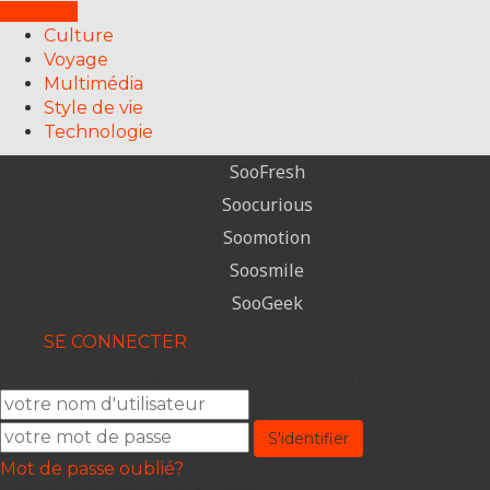
FERMER
Culture
Voyage
Multimédia
Style de vie
Technologie
SooFresh
Soocurious
Soomotion
Soosmile
SooGeek
SE CONNECTER
Bienvenue ! Connectez-vous à votre compte
Mot de passe oublié?