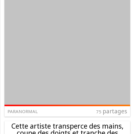
partages
PARANORMAL
75
Cette artiste transperce des mains,
coupe des doigts et tranche des