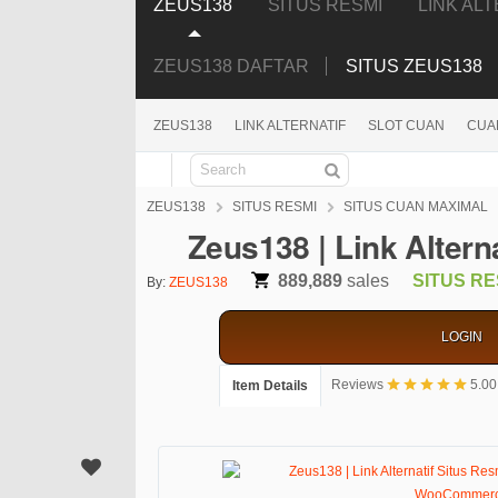
ZEUS138
SITUS RESMI
LINK AL
ZEUS138 DAFTAR
SITUS ZEUS138
ZEUS138
LINK ALTERNATIF
SLOT CUAN
CUA
Search
ZEUS138
SITUS RESMI
SITUS CUAN MAXIMAL
Zeus138 | Link Alter
889,889
sales
SITUS RE
By:
ZEUS138
LOGIN
Reviews
5.00
Item Details