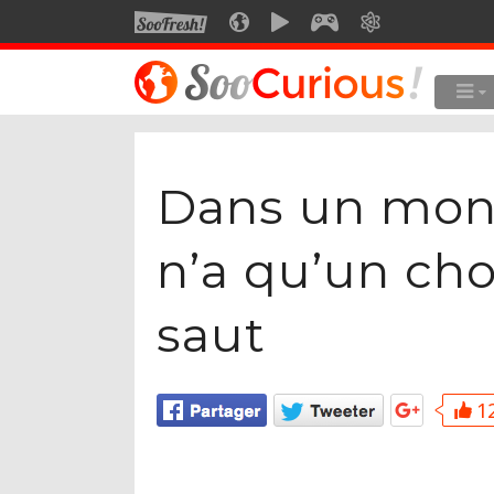
SOOFRESH
SOOCURIOUS
SOOMOTION
SOOGEEK
SAVOIR
LE MEILLEUR DU SITE
LES
Culture
Dans un mon
Voyage
Multimédia
n’a qu’un choi
Style de vie
saut
Technologie
12