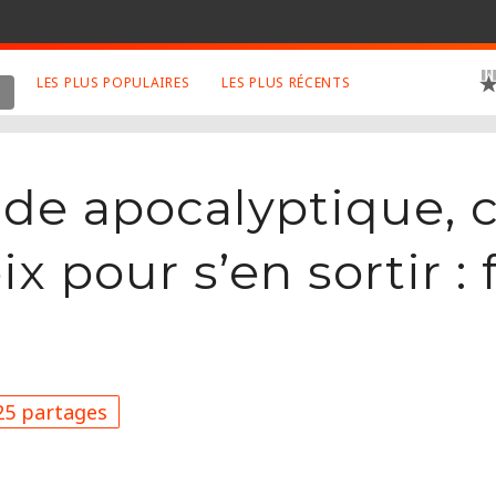
LES PLUS POPULAIRES
LES PLUS RÉCENTS
 SUJETS APPRÉCIÉS
RETROUVEZ NOUS SUR
LES SITES
Animaux
Facebook
de apocalyptique,
Art
Twitter
Photographies
Google+
x pour s’en sortir : 
Robot
Mentions Légales
Musique
Conditions Générales
Cinema
5 partages