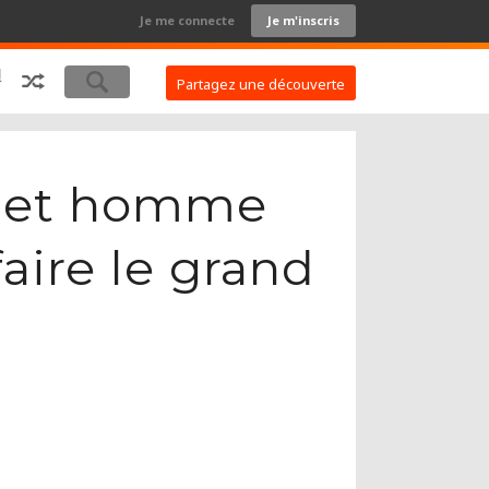
Je me connecte
Je m'inscris
Partagez une découverte
 cet homme
faire le grand