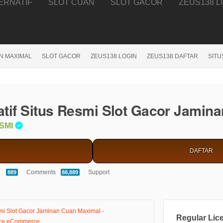
TERNATIF
SLOT CUAN
SLOT GACOR
ZEUS138 L
N MAXIMAL
SLOT GACOR
ZEUS138 LOGIN
ZEUS138 DAFTAR
SITU
natif Situs Resmi Slot Gacor Jami
SMI
DAFTAR
5.00
Comments
Support
889
88,889
stars
Regular Lic