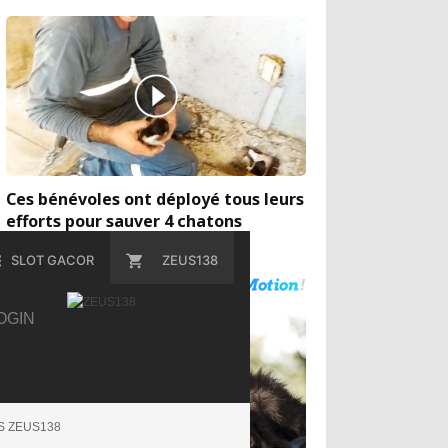
Ces bénévoles ont déployé tous leurs
efforts pour sauver 4 chatons
coincés dans les canalisations
SLOT GACOR
ZEUS138
OGIN
S ZEUS138