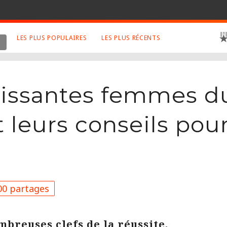
LES PLUS POPULAIRES
LES PLUS RÉCENTS
 SUJETS APPRÉCIÉS
RETROUVEZ NOUS SUR
LES SITES
Animaux
Facebook
puissantes femmes 
Art
Twitter
Photographies
Google+
leurs conseils pour
Robot
Mentions Légales
Musique
Conditions Générales
Cinema
0 partages
mbreuses clefs de la réussite.