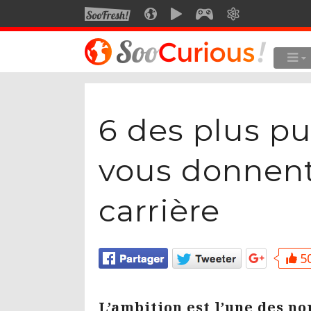
SOOFRESH
SOOCURIOUS
SOOMOTION
SOOGEEK
SAVOIR
LE MEILLEUR DU SITE
LES
Culture
6 des plus 
Voyage
Multimédia
vous donnent 
Style de vie
carrière
Technologie
50
L’ambition est l’une des no