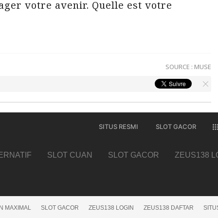
ager votre avenir. Quelle est votre
SOURCE :
MUSE
SITUS RESMI
SLOT GACOR
TERNATIF
SLOT CUAN
SLOT GACOR
ZEUS138 L
N MAXIMAL
SLOT GACOR
ZEUS138 LOGIN
ZEUS138 DAFTAR
SITU