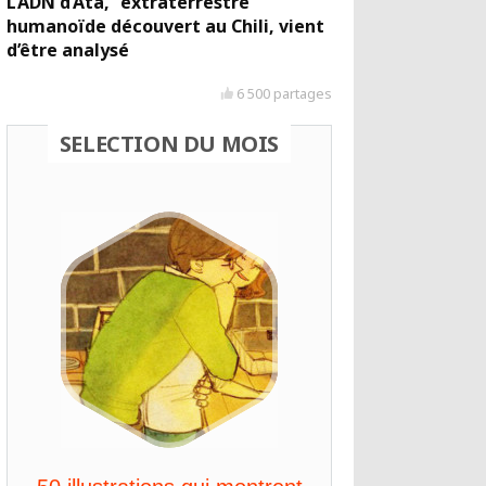
L’ADN d’Ata, “extraterrestre”
humanoïde découvert au Chili, vient
d’être analysé
6 500 partages
SELECTION DU MOIS