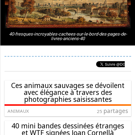
40-fresques-incroyables-cachees-sur-le-bord-des-pages-de-
livres-anciens-40
Ces animaux sauvages se dévoilent
avec élégance à travers des
photographies saisissantes
partages
ANIMAUX
25
40 mini bandes dessinées étranges
et WTF signées Joan Cornellà