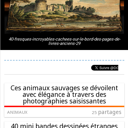
40-fresques-incroyables-cachees-sur-le-bord-des-pages-de-
livres-anciens-29
Ces animaux sauvages se dévoilent
avec élégance à travers des
photographies saisissantes
partages
ANIMAUX
25
40 mini bandes dessinées étranges