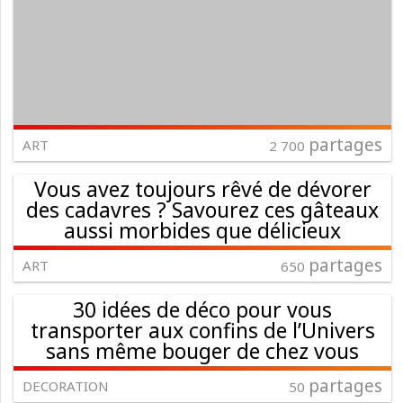
partages
ART
2 700
Vous avez toujours rêvé de dévorer
des cadavres ? Savourez ces gâteaux
aussi morbides que délicieux
partages
ART
650
30 idées de déco pour vous
transporter aux confins de l’Univers
sans même bouger de chez vous
partages
DECORATION
50