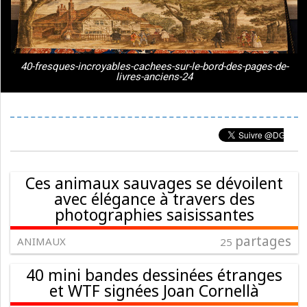
40-fresques-incroyables-cachees-sur-le-bord-des-pages-de-
livres-anciens-24
Ces animaux sauvages se dévoilent
avec élégance à travers des
photographies saisissantes
partages
ANIMAUX
25
40 mini bandes dessinées étranges
et WTF signées Joan Cornellà