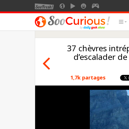
37 chèvres intré
d’escalader de 
1,7k partages