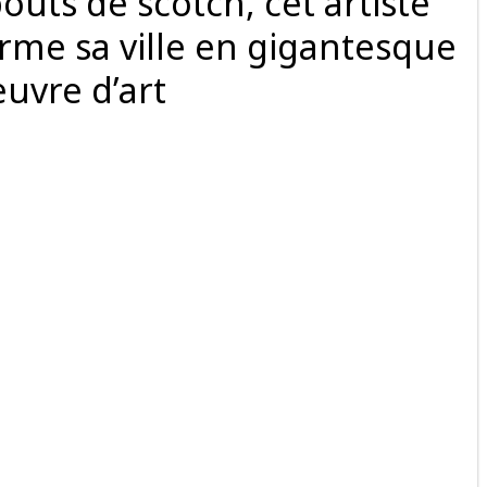
outs de scotch, cet artiste
rme sa ville en gigantesque
uvre d’art