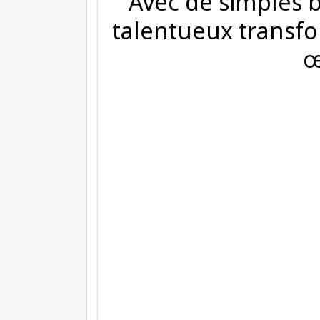
Avec de simples b
talentueux transfo
œ