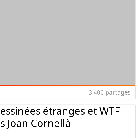
3 400
partages
essinées étranges et WTF
s Joan Cornellà