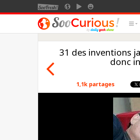
31 des inventions ja
donc in
1,1k partages