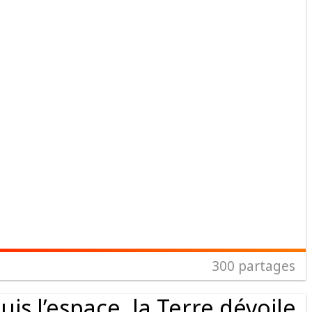
300
partages
s l’espace, la Terre dévoile