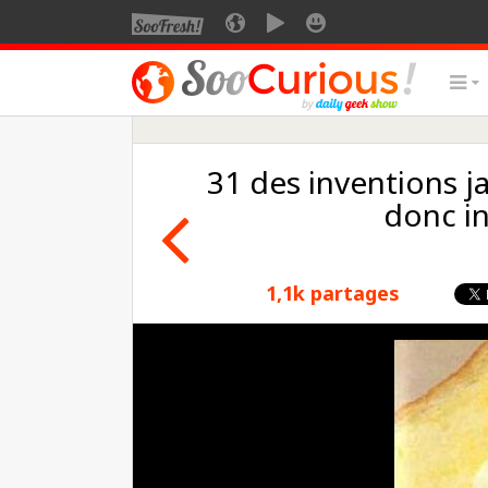
31 des inventions ja
donc in
1,1k partages