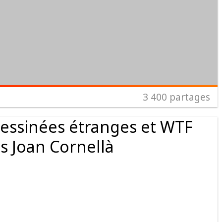
3 400
partages
essinées étranges et WTF
s Joan Cornellà