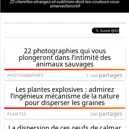
22-chenilles-etranges-et-sublimes-dont-les-couleurs-vous-
emerveilleront9
22 photographies qui vous
plongeront dans l’intimité des
animaux sauvages
partages
PHOTOGRAPHIES
1 100
Les plantes explosives : admirez
l’ingénieux mécanisme de la nature
pour disperser les graines
partages
PLANTES
200
La dispersion de ces oeufs de calmar