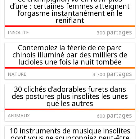
d’une : certaines femmes atteignent
l’orgasme instantanément en le
reniflant
partages
INSOLITE
300
Contemplez la féerie de ce parc
chinois illuminé par des milliers de
lucioles une fois la nuit tombée
partages
NATURE
3 700
30 clichés d’adorables furets dans
des postures plus insolites les unes
que les autres
partages
ANIMAUX
600
10 instruments de musique insolites
dont vous ne soupçonniez peut-être