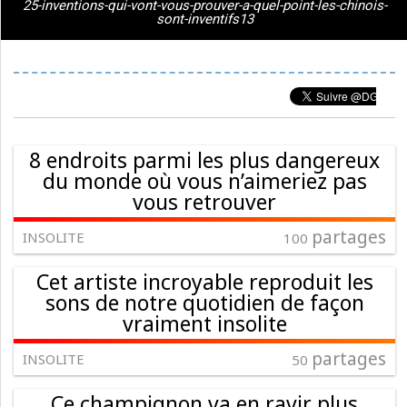
25-inventions-qui-vont-vous-prouver-a-quel-point-les-chinois-
sont-inventifs13
8 endroits parmi les plus dangereux
du monde où vous n’aimeriez pas
vous retrouver
partages
INSOLITE
100
Cet artiste incroyable reproduit les
sons de notre quotidien de façon
vraiment insolite
partages
INSOLITE
50
Ce champignon va en ravir plus