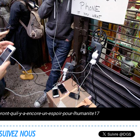
ont-quil-y-a-encore-un-espoir-pour-lhumanite17
SUIVEZ NOUS