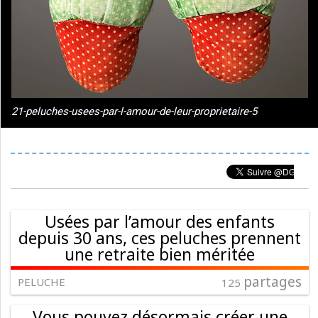
21-peluches-usees-par-l-amour-de-leur-proprietaire-5
Usées par l’amour des enfants
depuis 30 ans, ces peluches prennent
une retraite bien méritée
partages
PELUCHE
125
Vous pouvez désormais créer une