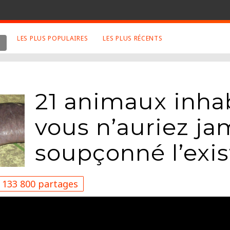
LES PLUS POPULAIRES
LES PLUS RÉCENTS
 SUJETS APPRÉCIÉS
RETROUVEZ NOUS SUR
LES SITES
Animaux
Facebook
21 animaux inha
Art
Twitter
Photographies
Google+
vous n’auriez ja
Robot
Mentions Légales
soupçonné l’exi
Musique
Conditions Générales
Cinema
133 800 partages