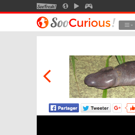
SOOFRESH
SOOCURIOUS
SOOMOTION
SOOGEEK
LE MEILLEUR DU SITE
LES
Culture
Voyage
Multimédia
Style de vie
Technologie