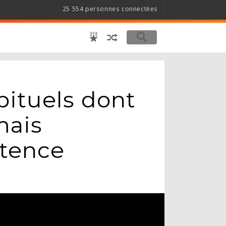
25 554 personnes connectées
bituels dont
mais
stence