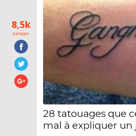
8,5k
partages
28 tatouages que c
mal à expliquer un 