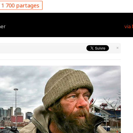
1 700 partages
mer
via
×