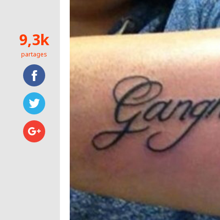
9,3k
partages