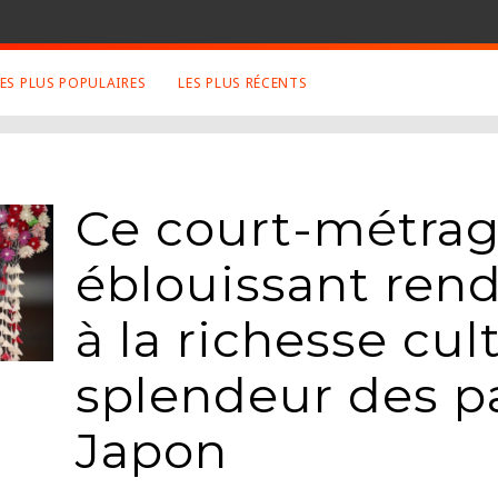
LES PLUS POPULAIRES
LES PLUS RÉCENTS
 SUJETS APPRÉCIÉS
RETROUVEZ NOUS SUR
LES SITES
Animaux
Facebook
Ce court-métra
Art
Twitter
Photographies
Google+
éblouissant re
Robot
Mentions Légales
Musique
à la richesse cult
Conditions Générales
Cinema
splendeur des p
Japon