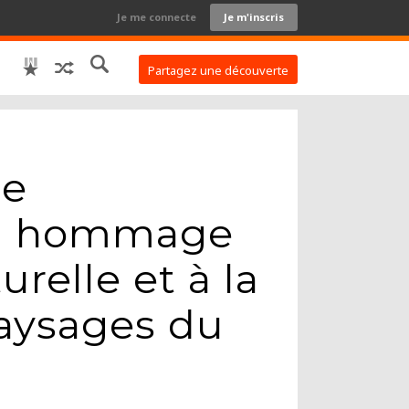
Je me connecte
Je m'inscris
Partagez une découverte
ge
nd hommage
urelle et à la
aysages du