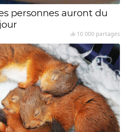
es personnes auront du
jour
10 000 partages