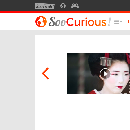
SOOFRESH
SOOCURIOUS
SOOGEEK
LE MEILLEUR DU SITE
LES
Culture
Voyage
Multimédia
Style de vie
Technologie