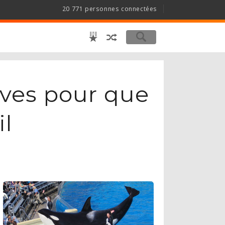
20 771 personnes connectées
euves pour que
il