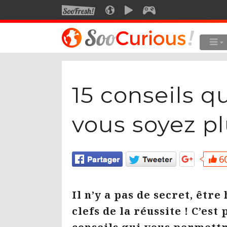
SOOFRESH
SOOCURIOUS
SOOMOTION
SOOGEEK
LE MEILLEUR DU SITE
LES
Culture
15 conseils q
Voyage
Multimédia
vous soyez pl
Style de vie
Technologie
60
Il n’y a pas de secret, être
clefs de la réussite ! C’es