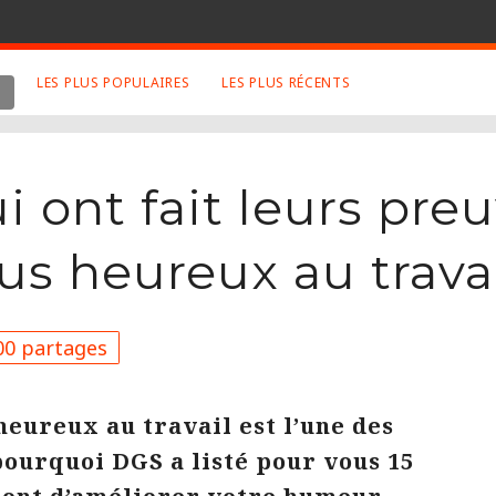
LES PLUS POPULAIRES
LES PLUS RÉCENTS
 SUJETS APPRÉCIÉS
RETROUVEZ NOUS SUR
LES SITES
Animaux
Facebook
ui ont fait leurs pr
Art
Twitter
Photographies
Google+
us heureux au trava
Robot
Mentions Légales
Musique
Conditions Générales
0 partages
Cinema
 heureux au travail est l’une des
t pourquoi DGS a listé pour vous 15