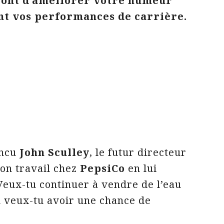
ront d’améliorer votre humeur
nt vos performances de carrière.
incu
John Sculley
, le futur directeur
son travail chez
PepsiCo
en lui
Veux-tu continuer à vendre de l’eau
ou veux-tu avoir une chance de