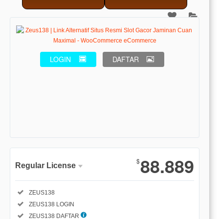
LOGIN
DAFTAR
Show More
88.889
$
Regular License
Regular
Included:
ZEUS138
License
Included:
ZEUS138 LOGIN
SELECTED
88
$
Included:
ZEUS138 DAFTAR