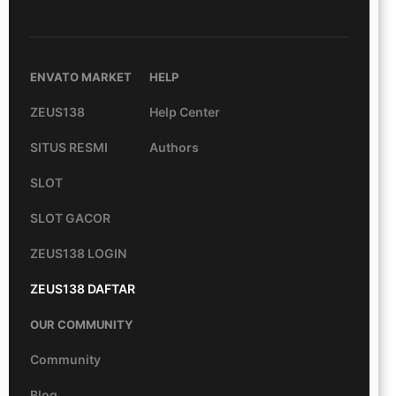
ENVATO MARKET
HELP
ZEUS138
Help Center
SITUS RESMI
Authors
SLOT
SLOT GACOR
ZEUS138 LOGIN
ZEUS138 DAFTAR
OUR COMMUNITY
Community
Blog