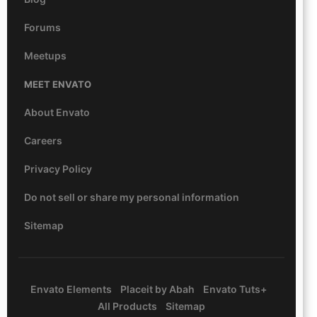
Forums
Meetups
MEET ENVATO
About Envato
Careers
Privacy Policy
Do not sell or share my personal information
Sitemap
Envato Elements
Placeit by Abah
Envato Tuts+
All Products
Sitemap