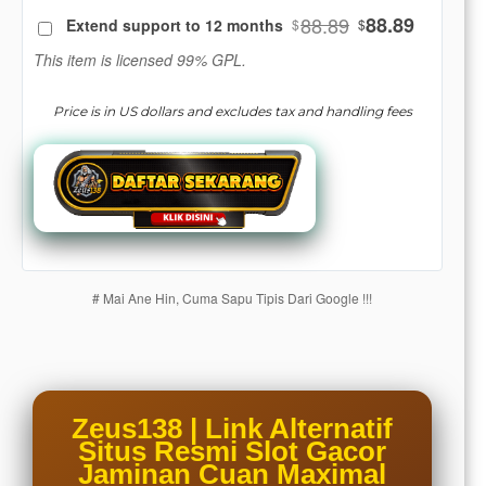
88.89
88.89
Extend support to 12 months
$
$
Use, by
you or
This item is licensed 99% GPL.
one
client, in
Price is in US dollars and excludes tax and handling fees
a single
end
product
which
end
users
are not
charged
# Mai Ane Hin, Cuma Sapu Tipis Dari Google !!!
for. The
total
price
includes
the item
price
Zeus138 | Link Alternatif
and a
Situs Resmi Slot Gacor
buyer
Jaminan Cuan Maximal
fee.