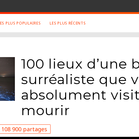
LES PLUS POPULAIRES
LES PLUS RÉCENTS
 SUJETS APPRÉCIÉS
RETROUVEZ NOUS SUR
LES SITES
Animaux
Facebook
100 lieux d’une 
Art
Twitter
Photographies
Google+
surréaliste que 
Robot
Mentions Légales
Musique
absolument visit
Conditions Générales
Cinema
mourir
108 900 partages